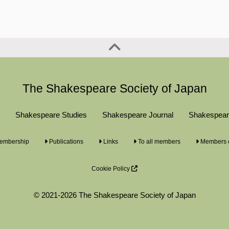
The Shakespeare Society of Japan
Shakespeare Studies
Shakespeare Journal
Shakespear
mbership
Publications
Links
To all members
Members 
Cookie Policy
© 2021-2026 The Shakespeare Society of Japan