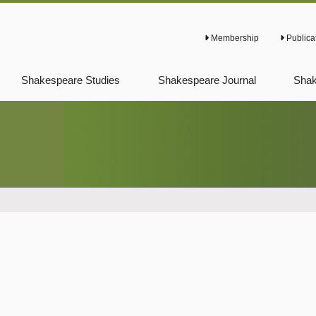
Membership
Publica
Shakespeare Studies
Shakespeare Journal
Shak
Previous Shakespeare
Previous Shakespeare
Prev
Studies
Journal
News
Prev
New