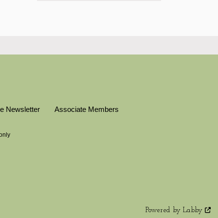
e Newsletter
Associate Members
only
Powered by Labby