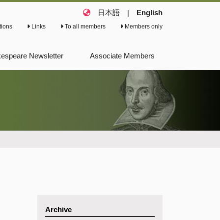
日本語
|
English
tions
Links
To all members
Members only
espeare Newsletter
Associate Members
ious Shakespeare
letter
ious Shakespeare
s
Archive