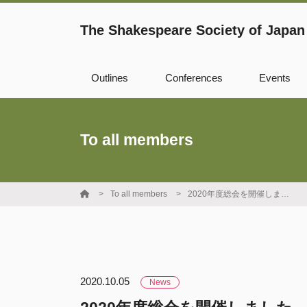
The Shakespeare Society of Japan
Outlines
Conferences
Events
Records
Cosponsorship
To all members
WSBO
Fellowship
To all members
2020年度総会を開催しました
Young Scholar
Award
2020.10.05
News