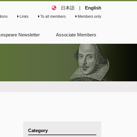
日本語
|
English
tions
Links
To all members
Members only
espeare Newsletter
Associate Members
ious Shakespeare
letter
ious Shakespeare
s
Category