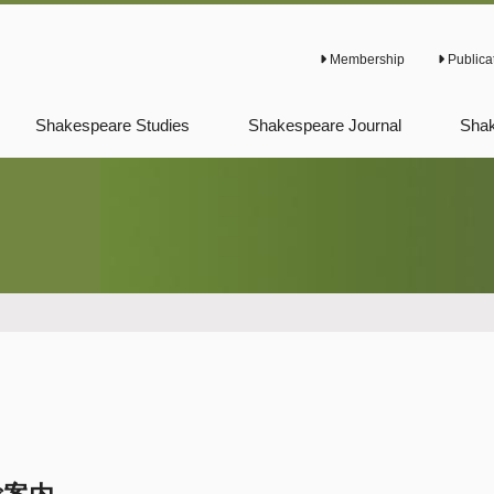
Membership
Publica
Shakespeare Studies
Shakespeare Journal
Shak
Previous Shakespeare
Previous Shakespeare
Prev
Studies
Journal
News
Prev
New