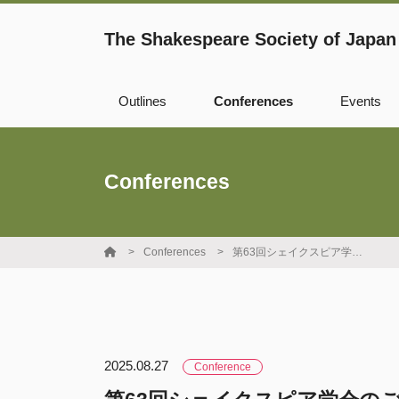
The Shakespeare Society of Japan
Outlines
Conferences
Events
Records
Cosponsorship
Conferences
WSBO
Fellowship
Conferences
第63回シェイクスピア学会のご案内
Young Scholar
Award
2025.08.27
Conference