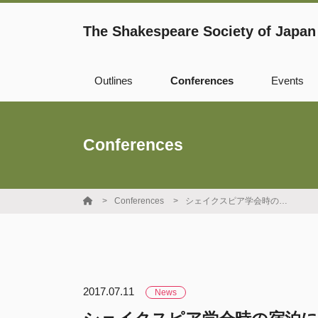
The Shakespeare Society of Japan
Outlines
Conferences
Events
Records
Cosponsorship
Conferences
WSBO
Fellowship
Conferences
シェイクスピア学会時の宿泊について
Young Scholar
Award
2017.07.11
News