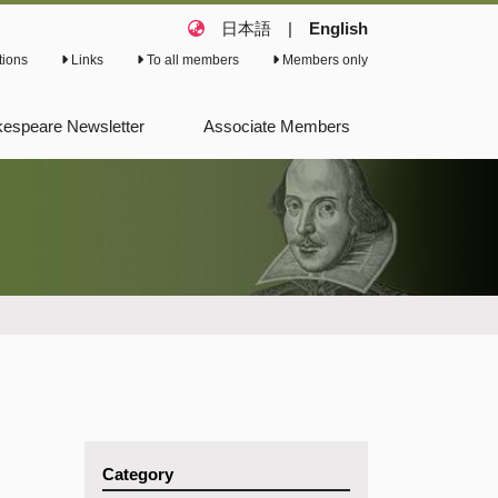
日本語
|
English
tions
Links
To all members
Members only
espeare Newsletter
Associate Members
ious Shakespeare
letter
ious Shakespeare
s
Category