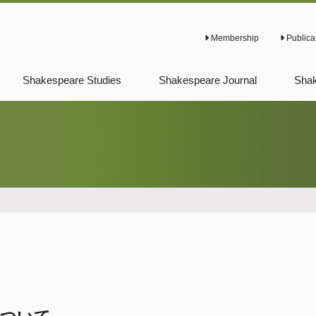
Membership
Publica
Shakespeare Studies
Shakespeare Journal
Shak
Previous Shakespeare
Previous Shakespeare
Prev
Studies
Journal
News
Prev
New